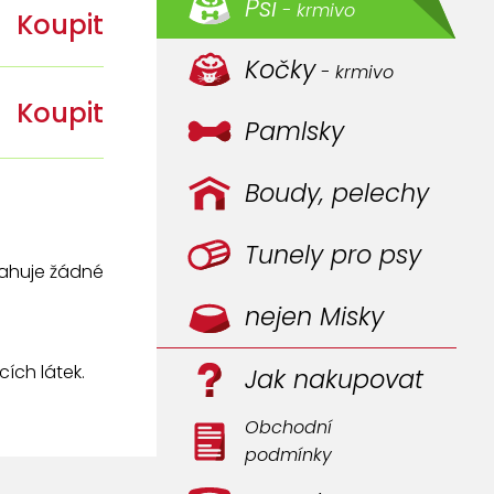
Psi
- krmivo
Koupit
Kočky
- krmivo
Koupit
Pamlsky
Boudy, pelechy
Tunely pro psy
sahuje žádné
nejen Misky
ích látek.
Jak nakupovat
Obchodní
podmínky