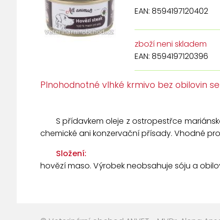
EAN: 8594197120402
zboží neni skladem
EAN: 8594197120396
Plnohodnotné vlhké krmivo bez obilovin s
S přídavkem oleje z ostropestřce mariánsk
chemické ani konzervační přísady. Vhodné pr
Složení:
hovězí maso. Výrobek neobsahuje sóju a obilo