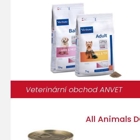
Veterinární obchod ANVET
All Animals D