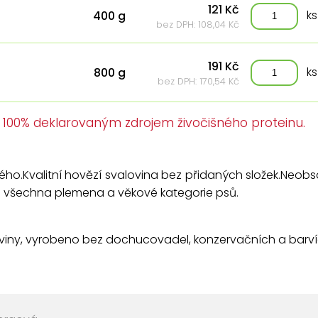
121 Kč
ks
400 g
bez DPH: 108,04 Kč
191 Kč
ks
800 g
bez DPH: 170,54 Kč
e 100% deklarovaným zdrojem živočišného proteinu.
ého.Kvalitní hovězí svalovina bez přidaných složek.Neob
o všechna plemena a věkové kategorie psů.
viny, vyrobeno bez dochucovadel, konzervačních a barvíc