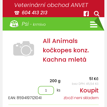
Veterinární obchod ANVET
604 413 213
Psi
- krmivo
All Animals
kočkopes konz.
Kachna mletá
51 Kč
200 g
bez DPH: 45,54 Kč
Koupit
ks
EAN: 8594197121041
zboží neni skladem