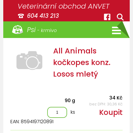
Veterinární obchod ANVET
604 413 213
Psi
- krmivo
All Animals
kočkopes konz.
Losos mletý
34 Kč
90 g
bez DPH: 30,36 Kč
Koupit
ks
EAN: 8594197120891