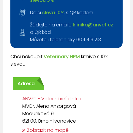
slevou 5%
Další
sleva 10%
s QR kódem
Žádejte na emailu
klinika@anvet.cz
o QR kód.
Můžete i telefonicky 604 413 213.
Chci nakoupit
Veterinary HPM
krmivo s 10%
slevou.
Adresa
ANVET - Veterinární klinika
MVDr. Alena Ansorgová
Meduňková 9
621 00, Brno - Ivanovice
Zobrazit na mapě