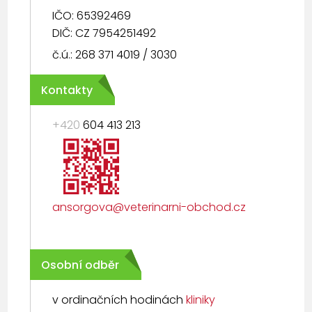
IČO: 65392469
DIČ: CZ 7954251492
č.ú.: 268 371 4019 / 3030
Kontakty
+420
604 413 213
ansorgova@veterinarni-obchod.cz
Osobní odběr
v ordinačních hodinách
kliniky