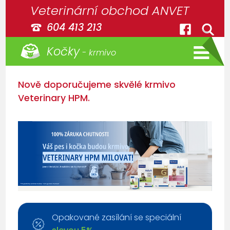
Veterinární obchod ANVET
604 413 213
Kočky
- krmivo
Nově doporučujeme skvělé krmivo
Veterinary HPM.
Opakované zasílání se speciální