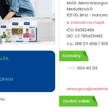
MVDr. Alena Ansorgo
Meduňková 9
621 00, Brno - Ivanovi
Zobrazit na mapě
IČO: 65392469
DIČ: CZ 7954251492
č.ú.: 268 371 4019 / 30
Kontakty
ou 5%
+420
604 413 213
QR kód.
ansorgova@veterinar
ou.
Osobní odběr