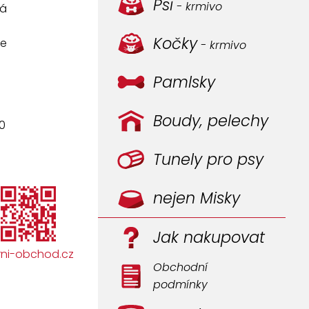
Psi
- krmivo
vá
Kočky
ce
- krmivo
Pamlsky
Boudy, pelechy
30
Tunely pro psy
nejen Misky
Jak nakupovat
ni-obchod.cz
Obchodní
podmínky