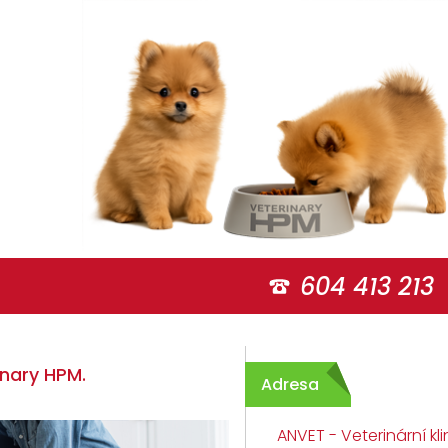
604 413 213
nary HPM.
Adresa
ANVET - Veterinární kli