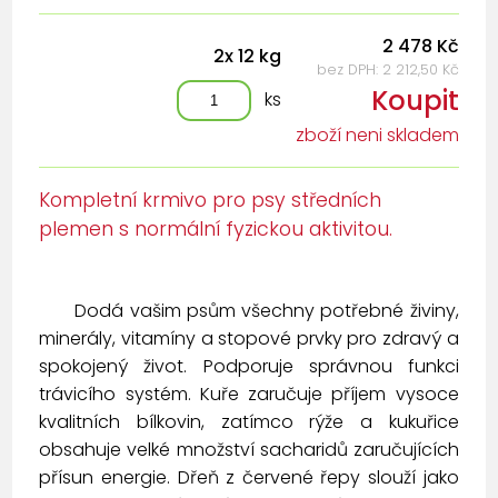
2 478 Kč
2x 12 kg
bez DPH: 2 212,50 Kč
Koupit
ks
zboží neni skladem
Kompletní krmivo pro psy středních
plemen s normální fyzickou aktivitou.
Dodá vašim psům všechny potřebné živiny,
minerály, vitamíny a stopové prvky pro zdravý a
spokojený život. Podporuje správnou funkci
trávicího systém. Kuře zaručuje příjem vysoce
kvalitních bílkovin, zatímco rýže a kukuřice
obsahuje velké množství sacharidů zaručujících
přísun energie. Dřeň z červené řepy slouží jako