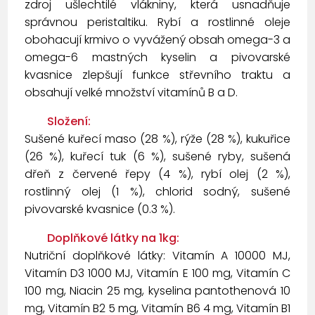
zdroj ušlechtilé vlákniny, která usnadňuje
správnou peristaltiku. Rybí a rostlinné oleje
obohacují krmivo o vyvážený obsah omega-3 a
omega-6 mastných kyselin a pivovarské
kvasnice zlepšují funkce střevního traktu a
obsahují velké množství vitamínů B a D.
Složení:
Sušené kuřecí maso (28 %), rýže (28 %), kukuřice
(26 %), kuřecí tuk (6 %), sušené ryby, sušená
dřeň z červené řepy (4 %), rybí olej (2 %),
rostlinný olej (1 %), chlorid sodný, sušené
pivovarské kvasnice (0.3 %).
Doplňkové látky na 1kg:
Nutriční doplňkové látky: Vitamín A 10000 MJ,
Vitamín D3 1000 MJ, Vitamín E 100 mg, Vitamín C
100 mg, Niacin 25 mg, kyselina pantothenová 10
mg, Vitamín B2 5 mg, Vitamín B6 4 mg, Vitamín B1