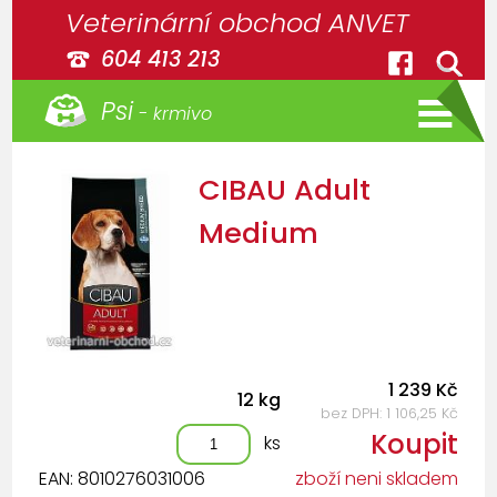
Veterinární obchod ANVET
604 413 213
Psi
- krmivo
CIBAU Adult
Medium
1 239 Kč
12 kg
bez DPH: 1 106,25 Kč
Koupit
ks
EAN: 8010276031006
zboží neni skladem