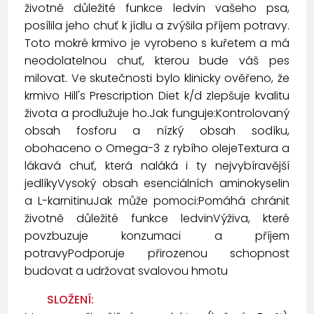
životně důležité funkce ledvin vašeho psa,
posílila jeho chuť k jídlu a zvýšila příjem potravy.
Toto mokré krmivo je vyrobeno s kuřetem a má
neodolatelnou chuť, kterou bude váš pes
milovat. Ve skutečnosti bylo klinicky ověřeno, že
krmivo Hill's Prescription Diet k/d zlepšuje kvalitu
života a prodlužuje ho.Jak funguje:Kontrolovaný
obsah fosforu a nízký obsah sodíku,
obohaceno o Omega-3 z rybího olejeTextura a
lákavá chuť, která naláká i ty nejvybíravější
jedlíkyVysoký obsah esenciálních aminokyselin
a L-karnitinuJak může pomoci:Pomáhá chránit
životně důležité funkce ledvinVýživa, které
povzbuzuje konzumaci a příjem
potravyPodporuje přirozenou schopnost
budovat a udržovat svalovou hmotu
SLOŽENÍ: