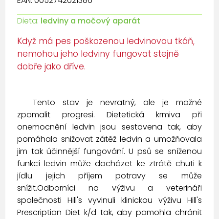
EAN: 0052742021386
Dieta:
ledviny a močový aparát
Když má pes poškozenou ledvinovou tkáň,
nemohou jeho ledviny fungovat stejně
dobře jako dříve.
Tento stav je nevratný, ale je možné
zpomalit progresi. Dietetická krmiva při
onemocnění ledvin jsou sestavena tak, aby
pomáhala snižovat zátěž ledvin a umožňovala
jim tak účinnější fungování. U psů se sníženou
funkcí ledvin může docházet ke ztrátě chuti k
jídlu jejich příjem potravy se může
snížit.Odborníci na výživu a veterináři
společnosti Hill's vyvinuli klinickou výživu Hill's
Prescription Diet k/d tak, aby pomohla chránit