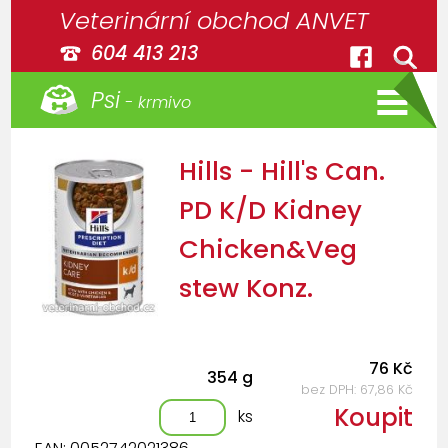
Veterinární obchod ANVET
604 413 213
Psi
- krmivo
Hills - Hill's Can.
PD K/D Kidney
Chicken&Veg
stew Konz.
76 Kč
354 g
bez DPH: 67,86 Kč
Koupit
ks