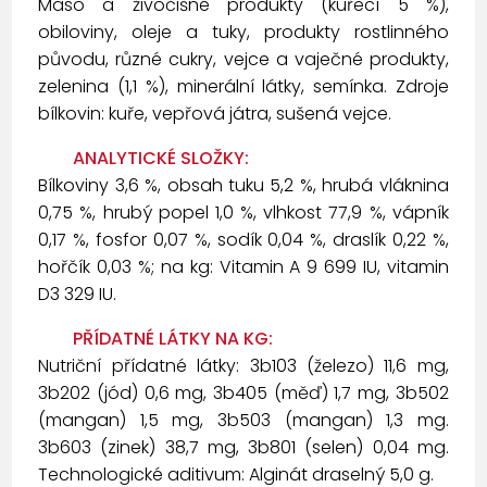
Maso a živočišné produkty (kuřecí 5 %),
obiloviny, oleje a tuky, produkty rostlinného
původu, různé cukry, vejce a vaječné produkty,
zelenina (1,1 %), minerální látky, semínka. Zdroje
bílkovin: kuře, vepřová játra, sušená vejce.
ANALYTICKÉ SLOŽKY:
Bílkoviny 3,6 %, obsah tuku 5,2 %, hrubá vláknina
0,75 %, hrubý popel 1,0 %, vlhkost 77,9 %, vápník
0,17 %, fosfor 0,07 %, sodík 0,04 %, draslík 0,22 %,
hořčík 0,03 %; na kg: Vitamin A 9 699 IU, vitamin
D3 329 IU.
PŘÍDATNÉ LÁTKY NA KG:
Nutriční přídatné látky: 3b103 (železo) 11,6 mg,
3b202 (jód) 0,6 mg, 3b405 (měď) 1,7 mg, 3b502
(mangan) 1,5 mg, 3b503 (mangan) 1,3 mg.
3b603 (zinek) 38,7 mg, 3b801 (selen) 0,04 mg.
Technologické aditivum: Alginát draselný 5,0 g.