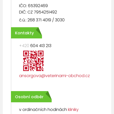
IČO: 65392469
DIČ: CZ 7954251492
č.ú.: 268 371 4019 / 3030
Kontakty
+420
604 413 213
ansorgova@veterinarni-obchod.cz
Osobní odběr
v ordinačních hodinách
kliniky