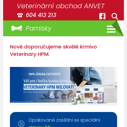
Veterinární obchod ANVET
604 413 213
Pamlsky
Nově doporučujeme skvělé krmivo
Veterinary HPM.
Opakované zasílání se speciální