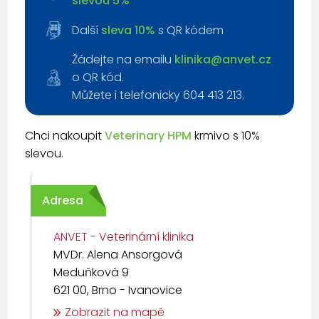
slevou 5%
Další
sleva 10%
s QR kódem
Žádejte na emailu
klinika@anvet.cz
o QR kód.
Můžete i telefonicky 604 413 213.
Chci nakoupit
Veterinary HPM
krmivo s 10%
slevou.
Adresa
ANVET - Veterinární klinika
MVDr. Alena Ansorgová
Meduňková 9
621 00, Brno - Ivanovice
Zobrazit na mapě