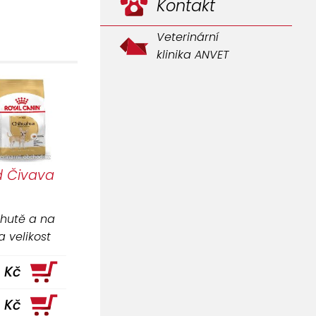
Kontakt
Veterinární
klinika ANVET
é pro psy s
ěr proteinů,
d Čivava
a radosti ze
chutě a na
a velikost
k jídlu i té
 Kč
avy.
 Kč