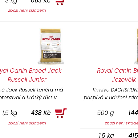
3 kg
663 Kč
zboží neni skladem
yal Canin Breed Jack
Royal Canin B
Russell Junior
Jezevčík
ně Jack Russell teriéra má
Krmivo DACHSHUND
ntenzivní a krátký růst v
přispívá k udržení zdr
kombinaci s živým
a kloubů jezevčík
1,5 kg
438 Kč
500 g
144
temperamentem.
přizpůsobenému 
vápníku a fosf
zboží neni skladem
zboží neni skla
1,5 kg
415