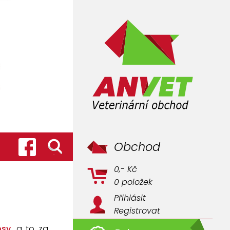
Obchod
0,- Kč
0 položek
Přihlásit
Registrovat
psy
, a to za