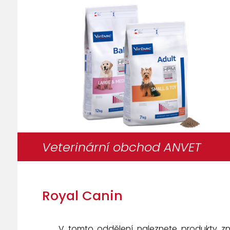
Veterinární obchod ANVET
Royal Canin
V tomto oddělení naleznete produkty 