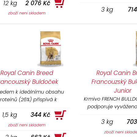
12 kg
2 076 Kč
3 kg
71
zboží neni skladem
Royal Canin Breed
Royal Canin B
rancouzský Buldoček
Francouzský Bu
Junior
ledem k ideálnímu obsahu
Krmivo FRENCH BULLD
roteinů (26%) přispívá k
podporuje vyváženo
optimálnímu osvalení.
1,5 kg
344 Kč
flóru a optimální zaž
3 kg
703
lehce stravitelným
zboží neni skladem
bílkovinám.
zboží neni skla