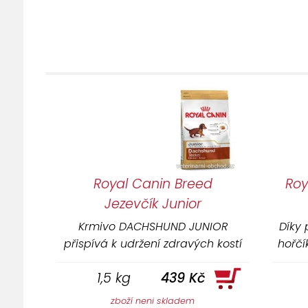
Royal Canin Breed
Roy
Jezevčík Junior
Krmivo DACHSHUND JUNIOR
Díky
přispívá k udržení zdravých kostí
hořčík
a kloubů štěňat jezevčíka díky
EPA &
1,5 kg
439 Kč
vhodnému obsahu vápníku a
ant
fosforu.
pol
zboží neni skladem