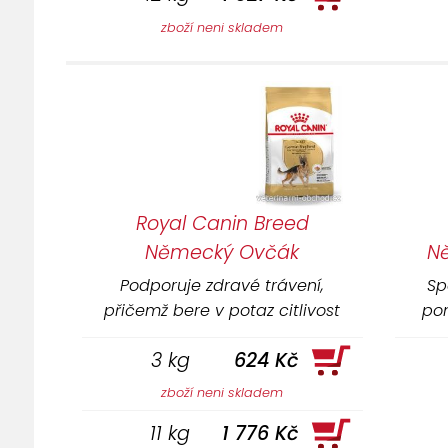
zboží neni skladem
Royal Canin Breed
Německý Ovčák
N
Podporuje zdravé trávení,
Sp
přičemž bere v potaz citlivost
po
zažívacího ústrojí německého
t
3 kg
624 Kč
ovčáka.
pod
flóru
zboží neni skladem
11 kg
1 776 Kč