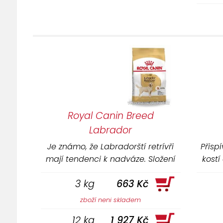
h
udrž
Royal Canin Breed
Labrador
Je známo, že Labradorští retrívři
Přisp
mají tendenci k nadváze. Složení
kostí
Labrador Retriever Adult
p
3 kg
663 Kč
pomáha udržovat ideální váhu
hm
díky uzpůsobenému obsahu
obsah
zboží neni skladem
kalorií.
12 kg
1 927 Kč