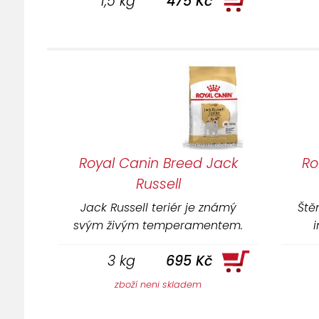
1,5 kg
475 Kč
Royal Canin Breed Jack
Ro
Russell
Jack Russell teriér je známý
Ště
svým živým temperamentem.
i
Receptura přispívá k udržování
3 kg
695 Kč
svalové hmoty díky upravenému
obsahu bílkovin.
zboží neni skladem