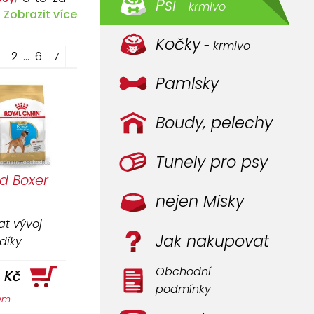
Psi
- krmivo
Zobrazit více
Kočky
 Cathary. Na
- krmivo
2
…
6
7
 zdravotního
Pamlsky
není pro psy
Boudy, pelechy
ku a jater i
Tunely pro psy
nejlepší, co
d Boxer
nejen Misky
t vývoj
Jak nakupovat
díky
 bílkovin.
emene. V naší
Obchodní
 Kč
podmínky
dem