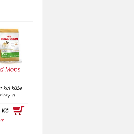
ed Mops
unkci kůže
iéry a
(EPA a DHA).
 Kč
dem