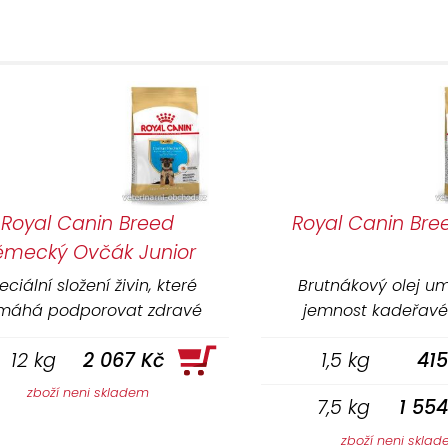
Royal Canin Breed
Royal Canin Bre
ěmecký Ovčák Junior
eciální složení živin, které
Brutnákový olej u
máhá podporovat zdravé
jemnost kadeřavé 
rávení (L.I.P. bílkoviny) a
napomáhá zmírnění
12 kg
2 067 Kč
1,5 kg
415
poruje vyváženou střevní
podráždění díky Omeg
 (FOS, MOS), čímž přispívá ke
DHA) a Omega 6 
zboží neni skladem
7,5 kg
1 55
kvalitě stolice.
kyselinám.
zboží neni skla