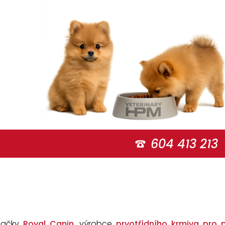
604 413 213
značky
Royal Canin
, výrobce
prvotřídního krmiva pro 