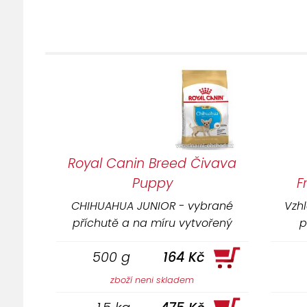
Royal Canin Breed Čivava
Puppy
F
CHIHUAHUA JUNIOR - vybrané
Vzh
příchutě a na míru vytvořený
p
tvar a velikost granule
500 g
164 Kč
povzbuzují chuť k jídlu i u té
nejmlsnější čivavy.
zboží neni skladem