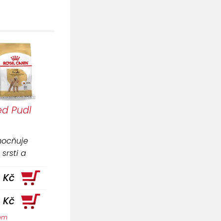
ed Pudl
mocňuje
srsti a
 kožních
 Kč
a 3 (EPA /
mastným
4 Kč
dem