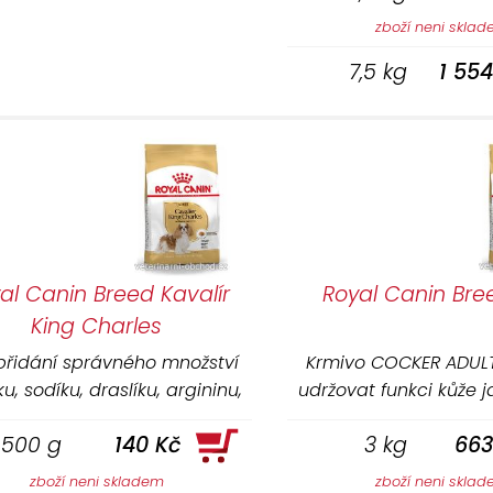
zboží neni skla
7,5 kg
1 55
al Canin Breed Kavalír
Royal Canin Bre
King Charles
 přidání správného množství
Krmivo COCKER ADU
u, sodíku, draslíku, argininu,
udržovat funkci kůže j
 DHA, taurinu, L-karnitinu a
(exkluzivní komplex 
500 g
140 Kč
3 kg
663
ioxidantů (vitamíny E a C,
zdravou pokožku 
yfenoly ze zeleného čaje a
kyseliny EPA a DHA, v
zboží neni skladem
zboží neni skla