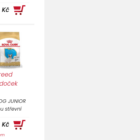
4 Kč
reed
ldoček
OG JUNIOR
u střevní
ívání díky
 Kč
 L.I.P.
dem