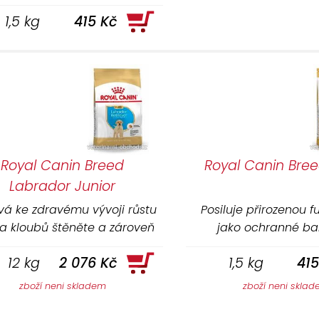
roznového vína) pomáhá
1,5 kg
415 Kč
ovat zdraví a funkci srdce.
Royal Canin Breed
Royal Canin Bre
Labrador Junior
ívá ke zdravému vývoji růstu
Posiluje přirozenou f
 a kloubů štěněte a zároveň
jako ochranné bar
omáhá udržovat ideální
podporuje její zdraví 
12 kg
2 076 Kč
1,5 kg
415
otnost díky optimálnímu
u energie, bílkovin, vápníku
zboží neni skladem
zboží neni skla
a fosforu.