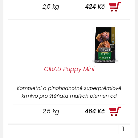
2,5 kg
424 Kč
alergiemi.
CIBAU Puppy Mini
Kompletní a plnohodnotné superprémiové
krmivo pro štěňata malých plemen od
odstavu až do dospělosti.
2,5 kg
464 Kč
1