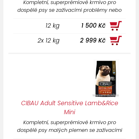
Kompletní, superprémiové krmivo pro
dospělé psy se zažívacími problémy nebo
trpící potravinovými alergiemi.
12 kg
1 500 Kč
2x 12 kg
2 999 Kč
CIBAU Adult Sensitive Lamb&Rice
Mini
Kompletní, superprémiové krmivo pro
dospělé psy malých plemen se zažívacími
problémy nebo trpící potravinovými