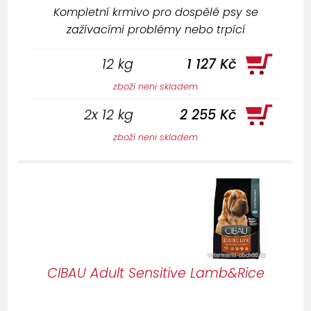
Kompletní krmivo pro dospělé psy se
zažívacími problémy nebo trpící
potravinovými alergiemi.
12 kg
1 127 Kč
zboží neni skladem
2x 12 kg
2 255 Kč
zboží neni skladem
CIBAU Adult Sensitive Lamb&Rice