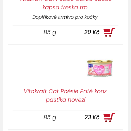
kapsa treska tm.
Doplňkové krmivo pro kočky.
85 g
20 Kč
Vitakraft Cat Poésie Paté konz.
paštika hovězí
85 g
23 Kč