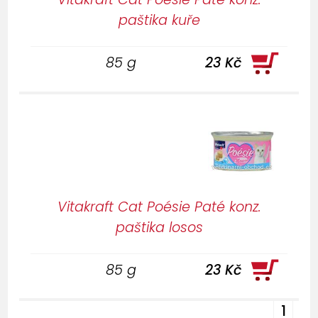
paštika kuře
85 g
23 Kč
Vitakraft Cat Poésie Paté konz.
paštika losos
85 g
23 Kč
1