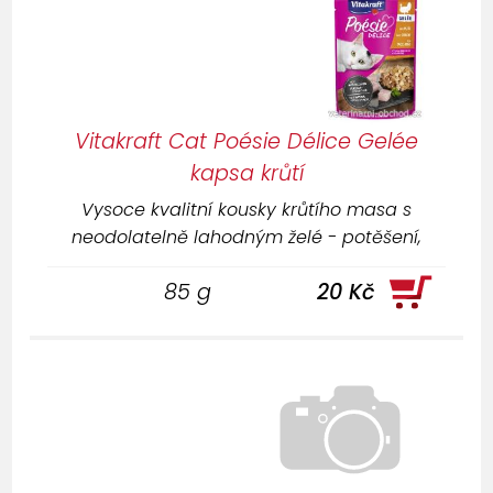
Vitakraft Cat Poésie Délice Gelée
kapsa krůtí
Vysoce kvalitní kousky krůtího masa s
neodolatelně lahodným želé - potěšení,
kterému žádná kočka neodolá!.
85 g
20 Kč