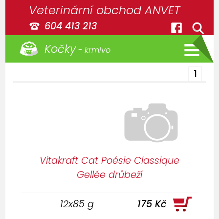
Veterinární obchod ANVET
604 413 213
Kočky
- krmivo
1
Vitakraft Cat Poésie Classique
Gellée drůbeží
12x85 g
175 Kč