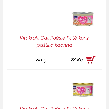
Vitakraft Cat Poésie Paté konz.
paštika kachna
85 g
23 Kč
Vitakraft Cat Poésie Paté konz.