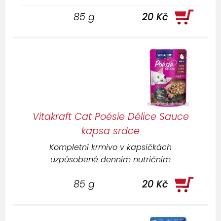
85 g
20 Kč
Vitakraft Cat Poésie Délice Sauce
kapsa srdce
Kompletní krmivo v kapsičkách
uzpůsobené denním nutričním
požadavkům koček.
85 g
20 Kč